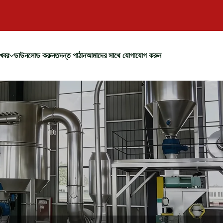
খবর
ডাউনলোড করুন
তদন্ত পাঠান
আমাদের সাথে যোগাযোগ করুন