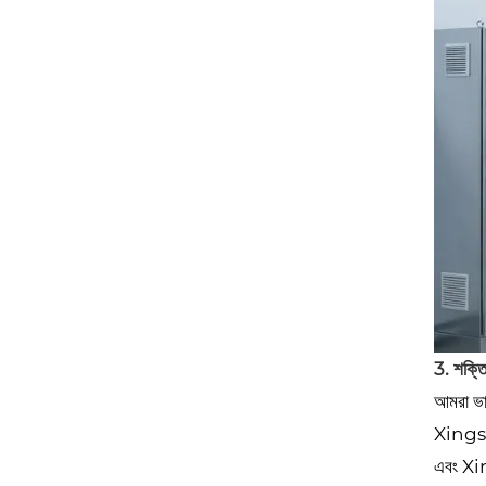
3. শক্তি 
আমরা ভা
Xingshe
এবং Xin