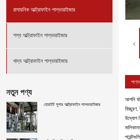
রাসায়নিক আল্ট্রাফাইন পাল্ভারাইজার
শস্য আল্ট্রাফাইন পাল্ভারাইজার
খাদ্য আল্ট্রাফাইন পাল্ভারাইজার
পণ্যের
নতুন পণ্য
আপনি যদি
হোয়াইট সুগার আল্ট্রাফাইন পালভারাইজার
বিচ্ছুরণ
উদ্যোগ হ
মালিকান
পয়েন্টগ