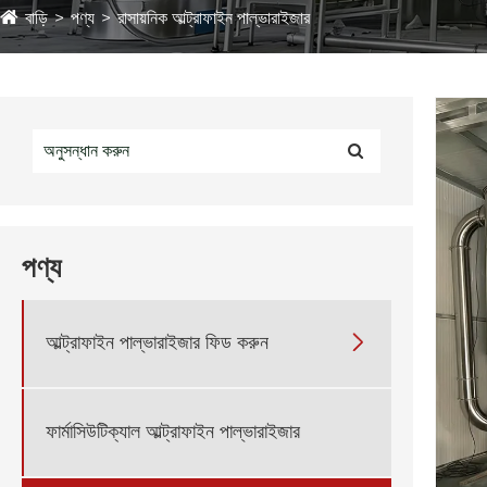
বাড়ি
পণ্য
রাসায়নিক আল্ট্রাফাইন পাল্ভারাইজার
পণ্য
আল্ট্রাফাইন পাল্ভারাইজার ফিড করুন

ফার্মাসিউটিক্যাল আল্ট্রাফাইন পাল্ভারাইজার