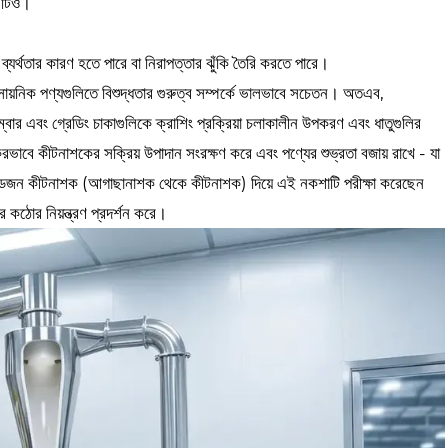
এটিও।
 ব্যর্থতার কারণ হতে পারে বা নিরাপত্তার ঝুঁকি তৈরি করতে পারে।
়নিক পণ্যগুলিতে বিশুদ্ধতার গুরুত্ব সম্পর্কে ভালভাবে সচেতন। অতএব,
্বার এবং গ্রেডিং চাকাগুলিকে ক্রাশিং প্রক্রিয়া চলাকালীন উপকরণ এবং ধাতুগুলির
যকরভাবে কীটনাশকের সক্রিয় উপাদান সংরক্ষণ করে এবং পণ্যের শুভ্রতা বজায় রাখে - যা
ক ডজন কীটনাশক (আগাছানাশক থেকে কীটনাশক) দিয়ে এই নকশাটি পরীক্ষা করেছেন
 কঠোর নিয়ন্ত্রণ প্রদর্শন করে।