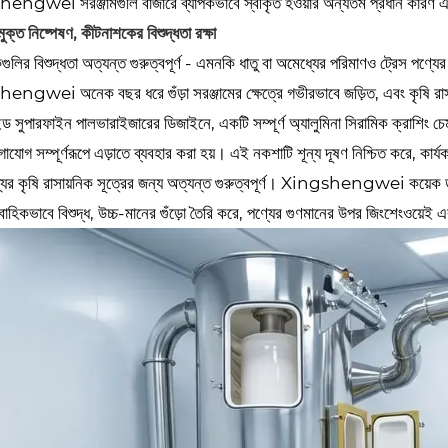
ngwei সরঞ্জামগুলি বাজারে ব্যাপকভাবে স্বীকৃত হওয়ার অন্যতম প্রধান কারণ 
মুক্ত নিষ্পেষণ, কীটনাশকের বিশুদ্ধতা রক্ষা
ুলির বিশুদ্ধতা অত্যন্ত গুরুত্বপূর্ণ - এমনকি ধাতু বা অমেধ্যের পরিমাণও ট্রেস পণ্যের
ngwei অনেক বছর ধরে গুঁড়া সরঞ্জামের ক্ষেত্রে গভীরভাবে জড়িত, এবং কৃষি রাসায
ইড সুপারফাইন পালভারাইজারের ডিজাইনে, একটি সম্পূর্ণ অ্যালুমিনা সিরামিক ক্রাশিং চেম
গাযোগ সম্পূর্ণরূপে এড়াতে ব্যবহার করা হয়। এই নকশাটি শূন্য দূষণ নিশ্চিত করে, কার্
ল্যের কৃষি রাসায়নিক সূত্রের জন্য অত্যন্ত গুরুত্বপূর্ণ। Xingshengwei কয়ে
বাহিকভাবে বিশুদ্ধ, উচ্চ-মানের গুঁড়ো তৈরি করে, পণ্যের গুণমানের উপর জিংশেংওয়েই এর