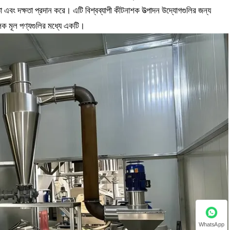
 এবং দক্ষতা প্রদান করে। এটি বিশ্বব্যাপী কীটনাশক উত্পাদন উদ্যোগগুলির জন্য
 মূল পণ্যগুলির মধ্যে একটি।
WhatsApp