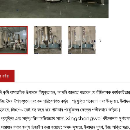
 বর্ণনা
 কৃষি রাসায়নিক উত্পাদনে নিযুক্ত হন, আপনি জানতে পারবেন যে কীটনাশক কার্যকারিতার
, উচ্চ জৈব উপলব্ধতা এবং কম পরিবেশগত বর্জ্য। প্রযুক্তি গবেষণা এবং উন্নয়ন, উত্পা
িসাবে, জিংশেংওয়েই বহু বছর ধরে পাউডার প্রযুক্তির ক্ষেত্রে গভীরভাবে জড়িত।
া প্রযুক্তি এবং সমৃদ্ধ শিল্প অভিজ্ঞতার সাথে, Xingshengwei কীটনাশক সুপারফাইন
ুলি সমাধান করার জন্য ডিজাইন করা হয়েছে: অসম সূক্ষ্মতা, উপাদান দূষণ, উচ্চ শক্তি খরচ