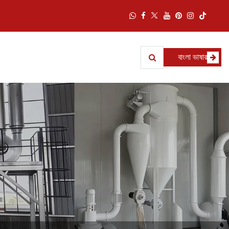
বাংলা ভাষার