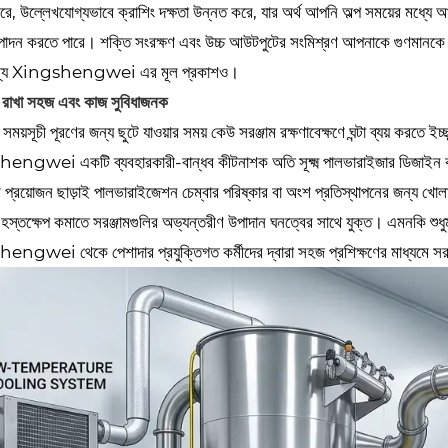
করে, উল্লেখযোগ্যভাবে ক্রাশিং দক্ষতা উন্নত করে, যার অর্থ আপনি অল্প সময়ের মধ্যে 
উত্পাদন করতে পারে। শক্তি সংরক্ষণ এবং উচ্চ আউটপুটের সংমিশ্রণ আপনাকে গুণমানকে 
ন্য Xingshengwei এর মূল প্রকাশও।
় রাখা সহজ এবং কাজ সুবিধাজনক
র সময়সূচী পূরণের জন্য ছুটে যাওয়ার সময় কেউ সরঞ্জাম রক্ষণাবেক্ষণে ঘন্টা ব্যয় করতে
ngwei একটি ব্যবহারকারী-বান্ধব কীটনাশক অতি সূক্ষ্ম পালভারাইজার ডিজাইন করেছে
র প্রয়োজন ছাড়াই পালভারাইজেশন চেম্বার পরিষ্কার বা অংশ প্রতিস্থাপনের জন্য খোলা
াল হস্তক্ষেপ কমাতে সরঞ্জামগুলির অভ্যন্তরীণ উপাদান ঘনত্বের সাথে যুক্ত। এমনকি শ
gwei থেকে পেশাদার প্রযুক্তিগত কর্মীদের দ্বারা সহজ প্রশিক্ষণের মাধ্যমে সরঞ্জ