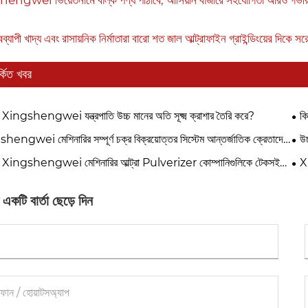
ব্যাপী খাদ্য এবং রাসায়নিক নির্মাতারা বারো শত জাল আল্ট্রাফাইন গ্রাইন্ডিংয়ের দিকে সরে
র্কিত খবর
 Xingshengwei যন্ত্রপাতি উচ্চ মানের অতি সূক্ষ্ম ক্রাশার তৈরি করে?
কি
ROI
engwei মেশিনারির সম্পূর্ণ চক্র বিক্রয়োত্তর সিস্টেম আন্তর্জাতিক ক্রেতাদের
উচ
্ষা প্রদান করে
অন্
ে Xingshengwei মেশিনারির আল্ট্রা Pulverizer কোম্পানিগুলিকে টেকসই
X
অর্জনে সহায়তা করে?
তাদে
কটি বার্তা ছেড়ে দিন