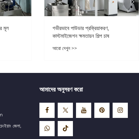

এবং
কঠোর পরিবেশগত নীতিগুলি শিল্পের রূপান্তরকে
 কঠোর মান
বাধ্য করছে, এবং কম-শক্তির ltrafine
Pulverizers বাজার বিস্ফোরণের একটি
আরো দেখুন >>
সময়ে প্রবেশ করছে
আমাদের অনুসরণ করো
om
চেংইয়াং জেলা,