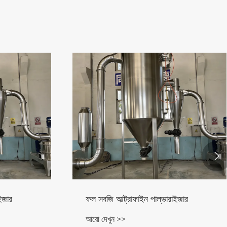

ভারাইজার
সামুদ্রিক শসা ফিড আল্ট্রাফাইন পাল্ভারাইজার
আরো দেখুন >>