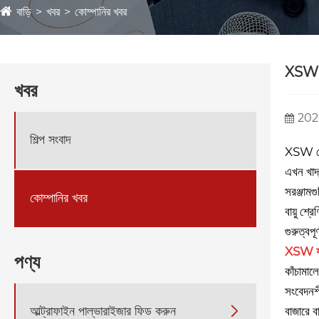
বাড়ি
খবর
কোম্পানির খবর
XSW মে
খবর
202
শিল্প সংবাদ
XSW মেশ
এখন খাদ্
সরঞ্জামগ
কোম্পানির খবর
বায়ু শ্
গুরুত্বপ
XSW যন্
পণ্য
কাঁচামাল
সংবেদনশী
আল্ট্রাফাইন পাল্ভারাইজার ফিড করুন

বাজারে ব