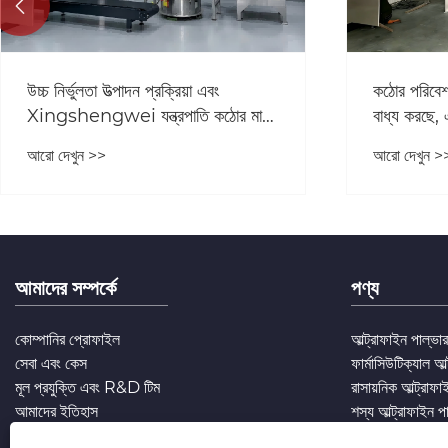

কিভাবে Xingshengwei মেশিনারির
Xingshengw
নতুন প্রজন্মের অতি সূক্ষ্ম ক্রাশার
চক্র বিক্রয়
কারখানাগুলিকে ROI উন্নত করতে সাহায্য
ক্রেতাদের জন্
আরো দেখুন >>
আরো দেখুন >
করতে পারে
আমাদের সম্পর্কে
পণ্য
কোম্পানির প্রোফাইল
আল্ট্রাফাইন পাল্ভ
সেবা এবং কেস
ফার্মাসিউটিক্যাল আ
মূল প্রযুক্তি এবং R&D টিম
রাসায়নিক আল্ট্রাফ
আমাদের ইতিহাস
শস্য আল্ট্রাফাইন প
খাদ্য আল্ট্রাফাইন 