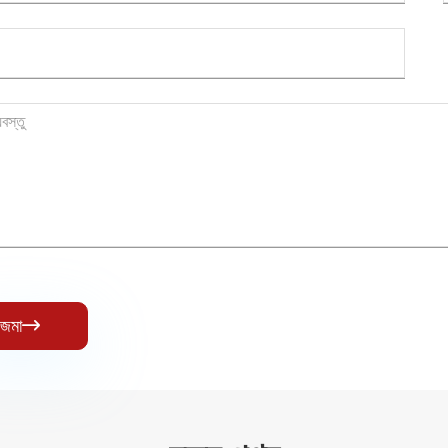
জমা
