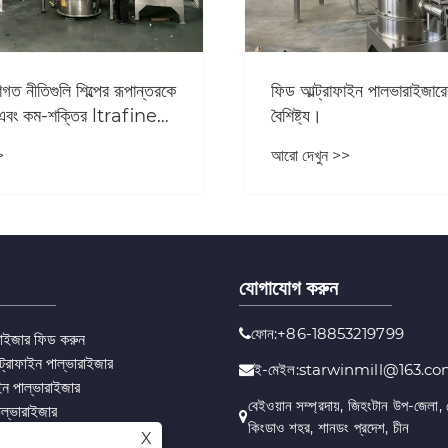
ei মেশিনারির সম্পূর্ণ
উচ্চ নির্ভুলতা উত্পাদন প্রক্রিয়া 
োত্তর সিস্টেম আন্তর্জাতিক
Xingshengwei যন্ত্রপাতি
য সুরক্ষা প্রদান করে
নিয়ন্ত্রণ অন্বেষণ
>
আরো দেখুন >>
যোগাযোগ করুন
ফোন:+86-18853219799
ারাইজার ফিড করুন
ল্ট্রাফাইন পাল্ভারাইজার
ই-মেইল:starwinmill@163.c
াইন পাল্ভারাইজার
বেইওয়ান সম্প্রদায়, জিহংটান উপ-জেলা, 
াল্ভারাইজার
কিংডাও শহর, শানডং প্রদেশ, চীন
পাল্ভারাইজার
X