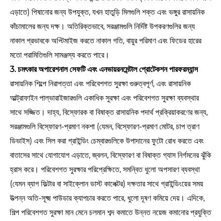
এড়াতে) পিষানোর জন্য উপযুক্ত, যখন হাতুড়ি মিলগুলি শক্ত এবং ভঙ্গুর রাসায়নিক
কাঁচামালের জন্য দক্ষ। অতিরিক্তভাবে, সরঞ্জামগুলি নির্দিষ্ট উপকরণগুলির জন্য
নাকাল প্রভাবকে অপ্টিমাইজ করতে নাকাল গতি, বায়ুর পরিমাণ এবং ফিডের হারের
মতো পরামিতিগুলি সামঞ্জস্য করতে পারে।
3. চমৎকার অপারেশনাল সেফটি এবং এনভায়রনমেন্টাল প্রোটেকশন পারফরম্যান্স
রাসায়নিক শিল্পে নিরাপত্তা এবং পরিবেশগত সুরক্ষা গুরুত্বপূর্ণ, এবং রাসায়নিক
আল্ট্রাফাইন পাল্ভারাইজারগুলি একাধিক সুরক্ষা এবং পরিবেশগত সুরক্ষা ব্যবস্থার
সাথে সজ্জিত। দাহ্য, বিস্ফোরক বা বিষাক্ত রাসায়নিক পদার্থ প্রক্রিয়াকরণের জন্য,
সরঞ্জামগুলি বিস্ফোরণ-প্রমাণ নকশা (যেমন, বিস্ফোরণ-প্রমাণ মোটর, চাপ ত্রাণ
ডিভাইস) এবং সিল করা গ্রাইন্ডিং চেম্বারগুলিকে উপাদানের ফুটো রোধ করতে এবং
বাতাসের সাথে যোগাযোগ এড়াতে, জ্বলন, বিস্ফোরণ বা বিষাক্ত গ্যাস নির্গমনের ঝুঁকি
হ্রাস করে। পরিবেশগত সুরক্ষার পরিপ্রেক্ষিতে, সমন্বিত ধুলো অপসারণ ব্যবস্থা
(যেমন ব্যাগ ফিল্টার বা সাইক্লোন ডাস্ট কালেক্টর) দক্ষতার সাথে গ্রাইন্ডিংয়ের সময়
উত্পন্ন অতি-সূক্ষ্ম পাউডার ক্যাপচার করতে পারে, ধুলো দূষণ কমিয়ে দেয়। এদিকে,
শিল্প পরিবেশগত সুরক্ষা মান মেনে চলমান শব্দ কমাতে উন্নত নয়েজ কমানোর প্রযুক্তি