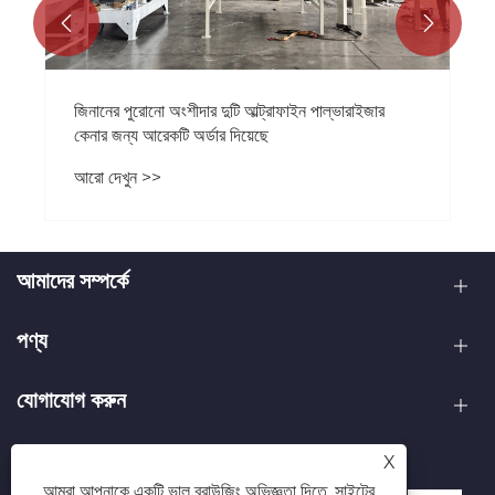


জিনানের পুরোনো অংশীদার দুটি আল্ট্রাফাইন পাল্ভারাইজার
কেনার জন্য আরেকটি অর্ডার দিয়েছে
আরো দেখুন >>
আমাদের সম্পর্কে
পণ্য
যোগাযোগ করুন
আমাদের অনুসরণ করো
X
আমরা আপনাকে একটি ভাল ব্রাউজিং অভিজ্ঞতা দিতে, সাইটের