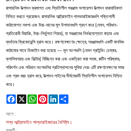
রাসায়নিক উত্পাদন ক্রমাগত এবং স্থিতিশীল সরঞ্জাম অপারেশন উত্পাদন ধারাবাহিকতা
নিশ্চিত করতে প্রয়োজন. রাসায়নিক আল্ট্রাফাইন পালভারাইজারগুলি শক্তিশালী
কাঠামোগত নকশা এবং উচ্চ-মানের মূল উপাদানগুলি গ্রহণ করে (যেমন, পরিধান-
প্রতিরোধী বিয়ারিং, উচ্চ-নির্ভুলতা গিয়ার), যা সরঞ্জামের নির্ভরযোগ্যতা বাড়ায় এবং
ব্যর্থতার ফ্রিকোয়েন্সি হ্রাস করে। রক্ষণাবেক্ষণের ক্ষেত্রে, সরঞ্জামগুলি একটি মানবিক
কাঠামোর সাথে ডিজাইন করা হয়েছে — মূল অংশগুলি (যেমন গ্রাইন্ডিং চেম্বার,
ক্লাসিফায়ার এবং ফিল্টার) বিচ্ছিন্ন করা এবং একত্রিত করা সহজ, রুটিন পরিষ্কার,
পরিদর্শন এবং পরিধান অংশগুলির প্রতিস্থাপনের সুবিধা দেয়৷ এটি রক্ষণাবেক্ষণের সময়
এবং শ্রম খরচ হ্রাস করে, উত্পাদন লাইনের দীর্ঘমেয়াদী স্থিতিশীল অপারেশন নিশ্চিত
করে।
Facebook
X
WhatsApp
Pinterest
LinkedIn
Share
আগে :
শস্য আল্ট্রাফাইন পাল্ভারাইজারের বৈশিষ্ট্য।
পরবর্তী :