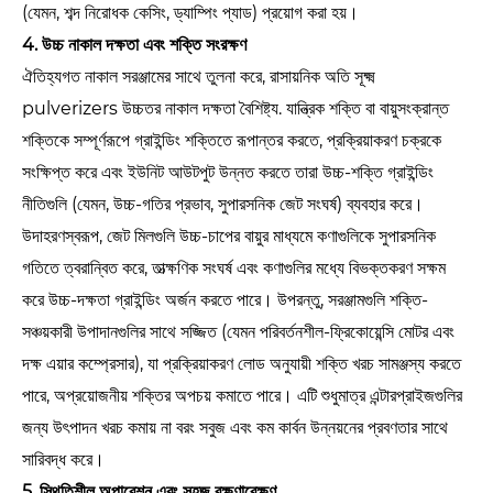
(যেমন, শব্দ নিরোধক কেসিং, ড্যাম্পিং প্যাড) প্রয়োগ করা হয়।
4. উচ্চ নাকাল দক্ষতা এবং শক্তি সংরক্ষণ
ঐতিহ্যগত নাকাল সরঞ্জামের সাথে তুলনা করে, রাসায়নিক অতি সূক্ষ্ম
pulverizers উচ্চতর নাকাল দক্ষতা বৈশিষ্ট্য. যান্ত্রিক শক্তি বা বায়ুসংক্রান্ত
শক্তিকে সম্পূর্ণরূপে গ্রাইন্ডিং শক্তিতে রূপান্তর করতে, প্রক্রিয়াকরণ চক্রকে
সংক্ষিপ্ত করে এবং ইউনিট আউটপুট উন্নত করতে তারা উচ্চ-শক্তি গ্রাইন্ডিং
নীতিগুলি (যেমন, উচ্চ-গতির প্রভাব, সুপারসনিক জেট সংঘর্ষ) ব্যবহার করে।
উদাহরণস্বরূপ, জেট মিলগুলি উচ্চ-চাপের বায়ুর মাধ্যমে কণাগুলিকে সুপারসনিক
গতিতে ত্বরান্বিত করে, তাত্ক্ষণিক সংঘর্ষ এবং কণাগুলির মধ্যে বিভক্তকরণ সক্ষম
করে উচ্চ-দক্ষতা গ্রাইন্ডিং অর্জন করতে পারে। উপরন্তু, সরঞ্জামগুলি শক্তি-
সঞ্চয়কারী উপাদানগুলির সাথে সজ্জিত (যেমন পরিবর্তনশীল-ফ্রিকোয়েন্সি মোটর এবং
দক্ষ এয়ার কম্প্রেসার), যা প্রক্রিয়াকরণ লোড অনুযায়ী শক্তি খরচ সামঞ্জস্য করতে
পারে, অপ্রয়োজনীয় শক্তির অপচয় কমাতে পারে। এটি শুধুমাত্র এন্টারপ্রাইজগুলির
জন্য উৎপাদন খরচ কমায় না বরং সবুজ এবং কম কার্বন উন্নয়নের প্রবণতার সাথে
সারিবদ্ধ করে।
5. স্থিতিশীল অপারেশন এবং সহজ রক্ষণাবেক্ষণ