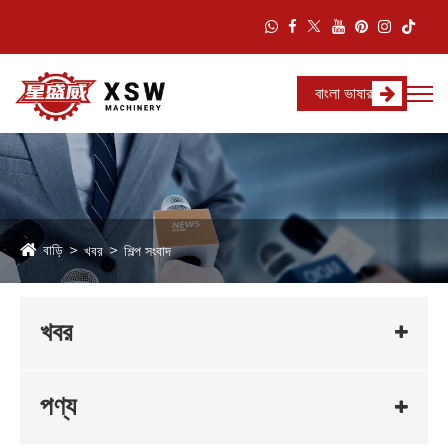
বাংলা ভাষার
বাড়ি
খবর
শিল্প সংবাদ
খবর
পণ্য