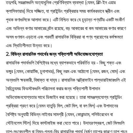
তদুপরি, সরঞ্জামগুলি অত্যাধুনিক শ্রেণিবিন্যাস ব্যবস্থা (যেমন, বিল্ট-ইন এয়ার
ক্লাসিফায়ার) দিয়ে সজ্জিত, যা গ্রাইন্ডিং প্রক্রিয়ার সময় কার্যকরভাবে স্ক্রীন এবং
পৃথক কণাগুলিকে আলাদা করে। এটি নিশ্চিত করে যে চূড়ান্ত পণ্যটির একটি সংকীর্ণ
এবং অভিন্ন কণার আকারের বন্টন রয়েছে, বড় আকারের বা কম আকারের কণার কারণে
অসম গুণমান এড়ানো এবং পরবর্তী রাসায়নিক বিক্রিয়া বা পণ্য প্রয়োগের কর্মক্ষমতা
এবং স্থিতিশীলতা উন্নত করে।
2. বিভিন্ন রাসায়নিক পদার্থের জন্য শক্তিশালী অভিযোজনযোগ্যতা
রাসায়নিক পদার্থগুলি বৈশিষ্ট্যের মধ্যে ব্যাপকভাবে পরিবর্তিত হয় - কিছু শক্ত এবং
ভঙ্গুর (যেমন, কোয়ার্টজ, চুনাপাথর), কিছু নরম এবং আঠালো (যেমন, রজন, মোম) এবং
অন্যগুলি ক্ষয়কারী, বিষাক্ত বা দাহ্য। রাসায়নিক আল্ট্রাফাইন পাল্ভারাইজারগুলি এই
বৈচিত্র্যময় ফিডস্টকগুলি পরিচালনা করার জন্য শক্তিশালী উপাদান
অভিযোজনযোগ্যতার সাথে ডিজাইন করা হয়েছে। তারা সামঞ্জস্যযোগ্য গ্রাইন্ডিং
প্রক্রিয়া গ্রহণ করে (যেমন হাতুড়ি মিল, জেট মিল, বা বল মিল) এবং উপাদানের
বৈশিষ্ট্য অনুযায়ী বিভিন্ন লাইনার সামগ্রী (যেমন, কোরান্ডাম, পলিউরেথেন বা
স্টেইনলেস স্টিল) দিয়ে কাস্টমাইজ করা যেতে পারে। উদাহরণস্বরূপ, জেট মিলগুলি
তাপ-সংবেদনশীল বা নিম্ন-গলনা-বিন্দু রাসায়নিক পদার্থ (ঘর্ষণ তাপের কারণে তাপ পচন