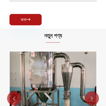
জমা

নতুন পণ্য

