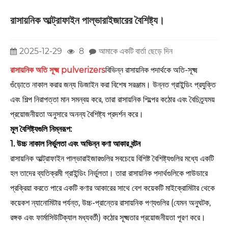
রাসায়নিক আল্ট্রাফাইন পাল্ভারাইজারের বৈশিষ্ট্য।
2025-12-29
8
আমাকে একটি বার্তা ছেড়ে দিন
রাসায়নিক অতি সূক্ষ্ম pulverizers
বিভিন্ন রাসায়নিক পদার্থকে অতি-সূক্ষ্ম
গুঁড়োতে নাকাল করার জন্য ডিজাইন করা বিশেষ সরঞ্জাম। উন্নত গ্রাইন্ডিং প্রযুক্তি
এবং শিল্প নিরাপত্তা মান সমন্বয় করে, তারা রাসায়নিক শিল্পের কঠোর এবং বৈচিত্র্যময়
প্রয়োজনীয়তা অনুসারে অনন্য বৈশিষ্ট্য প্রদর্শন করে।
মূল বৈশিষ্ট্যগুলি নিম্নরূপ:
1. উচ্চ নাকাল নির্ভুলতা এবং অভিন্ন কণা আকার বন্টন
রাসায়নিক আল্ট্রাফাইন পাল্ভারাইজারগুলির সবচেয়ে বিশিষ্ট বৈশিষ্ট্যগুলির মধ্যে একটি
হল তাদের ব্যতিক্রমী গ্রাইন্ডিং নির্ভুলতা। তারা রাসায়নিক পদার্থগুলিকে পাউডারে
প্রক্রিয়া করতে পারে একটি কণার আকারের সাথে বেশ কয়েকটি মাইক্রোমিটার থেকে
কয়েকশ ন্যানোমিটার পর্যন্ত, উচ্চ-প্রান্তের রাসায়নিক পণ্যগুলির (যেমন অনুঘটক,
রঙ্গক এবং ফার্মাসিউটিক্যাল মধ্যবর্তী) কঠোর সূক্ষ্মতার প্রয়োজনীয়তা পূরণ করে।