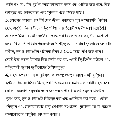
গবাদি পশু এবং হাঁস-মুরগির দ্বারা ভালভাবে হজম এবং শোষিত হতে পারে, ফিড
রূপান্তর হার উন্নত করে এবং প্রজনন খরচ কমাতে পারে।
3. চমৎকার উপাদান এবং দীর্ঘ সেবা জীবন: সরঞ্জামের মূল উপাদানগুলি (কাটার
হেড, হাতুড়ি, স্ক্রিন) উচ্চ-শক্তি পরিধান-প্রতিরোধী খাদ উপকরণ দিয়ে তৈরি
এবং তাপ চিকিত্সার কৌশলগুলির মাধ্যমে প্রক্রিয়াজাত করা হয়, উচ্চ কঠোরতা
এবং শক্তিশালী পরিধান প্রতিরোধের বৈশিষ্ট্যযুক্ত। সাধারণ ব্যবহারের অবস্থার
অধীনে, মূল উপাদানগুলির পরিষেবা জীবন 3,000 ঘন্টার বেশি হতে পারে।
দেহটি উচ্চ-মানের ইস্পাত দিয়ে ঢালাই করা হয়, একটি স্থিতিশীল কাঠামো এবং
শক্তিশালী প্রভাব প্রতিরোধের বৈশিষ্ট্যযুক্ত।
4. সহজ অপারেশন এবং সুবিধাজনক রক্ষণাবেক্ষণ: সরঞ্জাম একটি বুদ্ধিমান
কন্ট্রোল প্যানেল দিয়ে সজ্জিত, পরামিতি সমন্বয় স্বজ্ঞাত এবং বোঝা সহজ করে
তোলে। এমনকি নতুনরাও দ্রুত শুরু করতে পারে। একটি মডুলার ডিজাইন
গ্রহণ করে, মূল উপাদানগুলি বিচ্ছিন্ন করা এবং একত্রিত করা সহজ। দৈনিক
পরিষ্কার এবং রক্ষণাবেক্ষণের জন্য পেশাদার সরঞ্জামের প্রয়োজন হয় না, সরঞ্জাম
রক্ষণাবেক্ষণের অসুবিধা এবং খরচ কমায়।