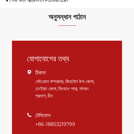
পোষা খাদ্য আল্ট্রাফাইন Pulverizer
অনুসন্ধান পাঠান
যোগাযোগের তথ্য
ঠিকানা

বেইওয়ান সম্প্রদায়, জিহংটান উপ-জেলা,
চেংইয়াং জেলা, কিংডাও শহর, শানডং
প্রদেশ, চীন
টেলিফোন

+86-18853219799