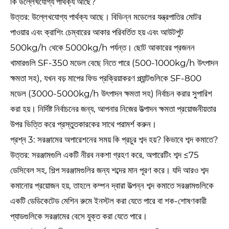
কি উল্লেখযোগ্য পার্থক্য আছে?
উত্তর: উল্লেখযোগ্য পার্থক্য আছে। বিভিন্ন মডেলের যন্ত্রপাতির মোটর
পাওয়ার এবং ক্রাশিং চেম্বারের আকার পরিবর্তিত হয় এবং আউটপুট
500kg/h থেকে 5000kg/h পর্যন্ত। ছোট আকারের প্রজনন
খামারগুলি SF-350 মডেল বেছে নিতে পারে (500-1000kg/h উৎপাদন
ক্ষমতা সহ), যখন বড় মাপের ফিড প্রক্রিয়াকরণ প্ল্যান্টগুলিকে SF-800
মডেল (3000-5000kg/h উৎপাদন ক্ষমতা সহ) নির্বাচন করার সুপারিশ
করা হয়। নির্দিষ্ট নির্বাচনের জন্য, আপনার নিজের উত্পাদন ক্ষমতা প্রয়োজনীয়তার
উপর ভিত্তি করে প্রস্তুতকারকের সাথে পরামর্শ করুন।
প্রশ্ন 3: সরঞ্জামের অপারেশনের সময় কি প্রচুর শব্দ হয়? কিভাবে শব্দ কমাতে?
উত্তর: সরঞ্জামগুলি একটি নীরব নকশা গ্রহণ করে, অপারেটিং শব্দ ≤75
ডেসিবেল সহ, শিল্প সরঞ্জামগুলির জন্য শব্দের মান পূরণ করে। যদি আরও শব্দ
কমানোর প্রয়োজন হয়, তাহলে কম্পন দ্বারা উত্পন্ন শব্দ কমাতে সরঞ্জামগুলিকে
একটি ডেডিকেটেড মেশিন রুমে ইনস্টল করা যেতে পারে বা শক-শোষণকারী
প্যাডগুলিকে সরঞ্জামের বেসে যুক্ত করা যেতে পারে।