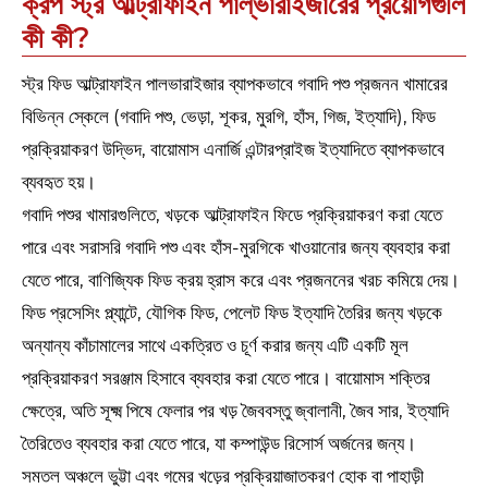
ক্রপ স্ট্র আল্ট্রাফাইন পাল্ভারাইজারের প্রয়োগগুলি
কী কী?
স্ট্র ফিড আল্ট্রাফাইন পালভারাইজার ব্যাপকভাবে গবাদি পশু প্রজনন খামারের
বিভিন্ন স্কেলে (গবাদি পশু, ভেড়া, শূকর, মুরগি, হাঁস, গিজ, ইত্যাদি), ফিড
প্রক্রিয়াকরণ উদ্ভিদ, বায়োমাস এনার্জি এন্টারপ্রাইজ ইত্যাদিতে ব্যাপকভাবে
ব্যবহৃত হয়।
গবাদি পশুর খামারগুলিতে, খড়কে আল্ট্রাফাইন ফিডে প্রক্রিয়াকরণ করা যেতে
পারে এবং সরাসরি গবাদি পশু এবং হাঁস-মুরগিকে খাওয়ানোর জন্য ব্যবহার করা
যেতে পারে, বাণিজ্যিক ফিড ক্রয় হ্রাস করে এবং প্রজননের খরচ কমিয়ে দেয়।
ফিড প্রসেসিং প্ল্যান্টে, যৌগিক ফিড, পেলেট ফিড ইত্যাদি তৈরির জন্য খড়কে
অন্যান্য কাঁচামালের সাথে একত্রিত ও চূর্ণ করার জন্য এটি একটি মূল
প্রক্রিয়াকরণ সরঞ্জাম হিসাবে ব্যবহার করা যেতে পারে। বায়োমাস শক্তির
ক্ষেত্রে, অতি সূক্ষ্ম পিষে ফেলার পর খড় জৈববস্তু জ্বালানী, জৈব সার, ইত্যাদি
তৈরিতেও ব্যবহার করা যেতে পারে, যা কম্পাউন্ড রিসোর্স অর্জনের জন্য।
সমতল অঞ্চলে ভুট্টা এবং গমের খড়ের প্রক্রিয়াজাতকরণ হোক বা পাহাড়ী