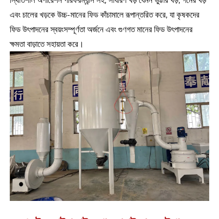
স্থিতিশীল অপারেশন পারফরম্যান্স সহ, সাধারণ খড় যেমন ভুট্টার খড়, গমের খড়
এবং চালের খড়কে উচ্চ-মানের ফিড কাঁচামালে রূপান্তরিত করে, যা কৃষকদের
ফিড উৎপাদনের স্বয়ংসম্পূর্ণতা অর্জনে এবং গুণগত মানের ফিড উৎপাদনের
ক্ষমতা বাড়াতে সহায়তা করে।