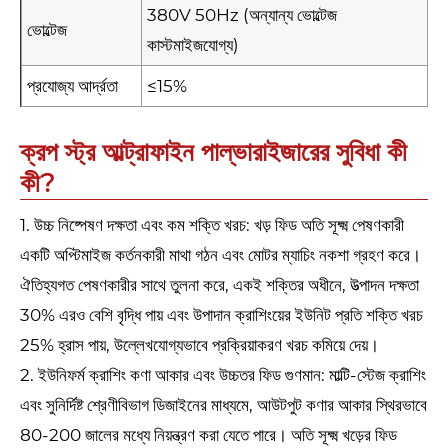
380V 50Hz (অন্যান্য ভোল্টেজ
ভোল্টেজ
কাস্টমাইজযোগ্য)
প্রযোজ্য আর্দ্রতা
≤15%
ক্রপ স্ট্র আল্ট্রাফাইন পাল্ভারাইজারের সুবিধা কী
কী?
1. উচ্চ নিষ্পেষণ দক্ষতা এবং কম শক্তি খরচ: খড় ফিড অতি সূক্ষ্ম পেষণকারী
একটি অপ্টিমাইজ কর্তনকারী মাথা গঠন এবং মোটর ম্যাচিং নকশা গ্রহণ করে।
ঐতিহ্যগত পেষণকারীর সাথে তুলনা করে, একই শক্তির অধীনে, উত্পাদন দক্ষতা
30% এরও বেশি বৃদ্ধি পায় এবং উপাদান ক্রাশিংয়ের ইউনিট প্রতি শক্তি খরচ
25% হ্রাস পায়, উল্লেখযোগ্যভাবে প্রক্রিয়াকরণ খরচ কমিয়ে দেয়।
2. ইউনিফর্ম ক্রাশিং কণা আকার এবং উচ্চতর ফিড গুণমান: মাল্টি-স্টেজ ক্রাশিং
এবং সুনির্দিষ্ট শ্রেণীবিভাগ ডিজাইনের মাধ্যমে, আউটপুট কণার আকার স্থিরভাবে
80-200 জালের মধ্যে নিয়ন্ত্রণ করা যেতে পারে। অতি সূক্ষ্ম খড়ের ফিড