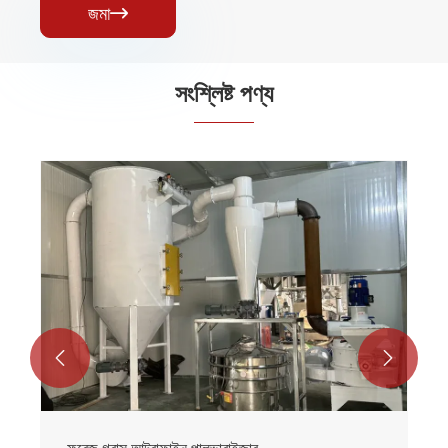
জমা

সংশ্লিষ্ট পণ্য

